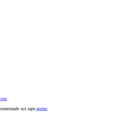
.com
 homemade sex tape.
porno