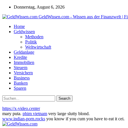
Donnerstag, August 6, 2026
GeldWissen.com - Wissen aus der Finanzwelt | F
Home
Geldwissen
Methoden
Politik
Weltwirtschaft
Geldanlage
Kredite
Immobilien
Steuern
Versichern
Business
Banken
Sparen
https://x-video.center
mary puta.
phim vietnam
very large slutty blond.
www.indian-porn.rocks
you know if you cum you have to eat it cei.