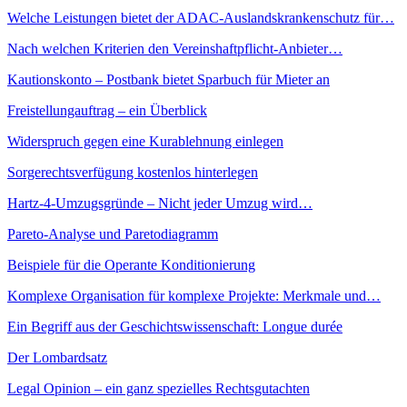
Welche Leistungen bietet der ADAC-Auslandskrankenschutz für…
Nach welchen Kriterien den Vereinshaftpflicht-Anbieter…
Kautionskonto – Postbank bietet Sparbuch für Mieter an
Freistellungauftrag – ein Überblick
Widerspruch gegen eine Kurablehnung einlegen
Sorgerechtsverfügung kostenlos hinterlegen
Hartz-4-Umzugsgründe – Nicht jeder Umzug wird…
Pareto-Analyse und Paretodiagramm
Beispiele für die Operante Konditionierung
Komplexe Organisation für komplexe Projekte: Merkmale und…
Ein Begriff aus der Geschichtswissenschaft: Longue durée
Der Lombardsatz
Legal Opinion – ein ganz spezielles Rechtsgutachten