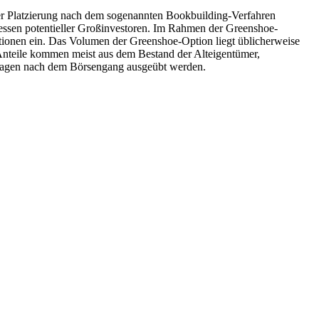
er Platzierung nach dem sogenannten Bookbuilding-Verfahren
eressen potentieller Großinvestoren. Im Rahmen der Greenshoe-
tionen ein. Das Volumen der Greenshoe-Option liegt üblicherweise
 Anteile kommen meist aus dem Bestand der Alteigentümer,
0 Tagen nach dem Börsengang ausgeübt werden.