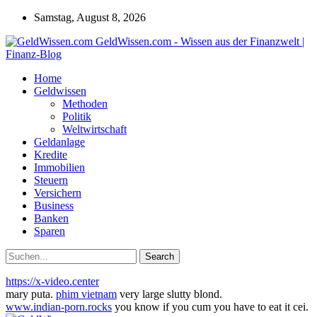
Samstag, August 8, 2026
GeldWissen.com - Wissen aus der Finanzwelt |
Finanz-Blog
Home
Geldwissen
Methoden
Politik
Weltwirtschaft
Geldanlage
Kredite
Immobilien
Steuern
Versichern
Business
Banken
Sparen
https://x-video.center
mary puta.
phim vietnam
very large slutty blond.
www.indian-porn.rocks
you know if you cum you have to eat it cei.