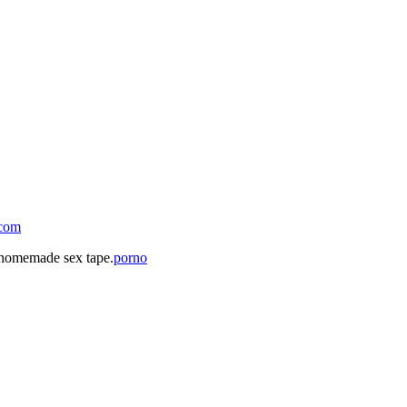
.com
 homemade sex tape.
porno