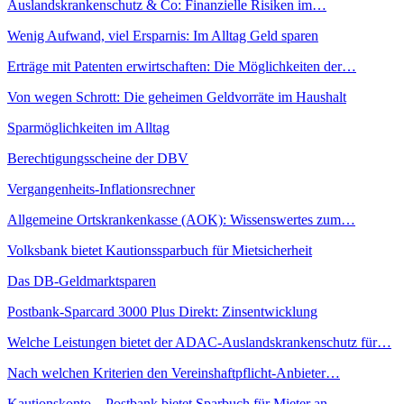
Auslandskrankenschutz & Co: Finanzielle Risiken im…
Wenig Aufwand, viel Ersparnis: Im Alltag Geld sparen
Erträge mit Patenten erwirtschaften: Die Möglichkeiten der…
Von wegen Schrott: Die geheimen Geldvorräte im Haushalt
Sparmöglichkeiten im Alltag
Berechtigungsscheine der DBV
Vergangenheits-Inflationsrechner
Allgemeine Ortskrankenkasse (AOK): Wissenswertes zum…
Volksbank bietet Kautionssparbuch für Mietsicherheit
Das DB-Geldmarktsparen
Postbank-Sparcard 3000 Plus Direkt: Zinsentwicklung
Welche Leistungen bietet der ADAC-Auslandskrankenschutz für…
Nach welchen Kriterien den Vereinshaftpflicht-Anbieter…
Kautionskonto – Postbank bietet Sparbuch für Mieter an