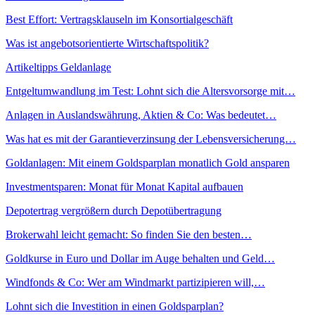
Best Effort: Vertragsklauseln im Konsortialgeschäft
Was ist angebotsorientierte Wirtschaftspolitik?
Artikeltipps Geldanlage
Entgeltumwandlung im Test: Lohnt sich die Altersvorsorge mit…
Anlagen in Auslandswährung, Aktien & Co: Was bedeutet…
Was hat es mit der Garantieverzinsung der Lebensversicherung…
Goldanlagen: Mit einem Goldsparplan monatlich Gold ansparen
Investmentsparen: Monat für Monat Kapital aufbauen
Depotertrag vergrößern durch Depotübertragung
Brokerwahl leicht gemacht: So finden Sie den besten…
Goldkurse in Euro und Dollar im Auge behalten und Geld…
Windfonds & Co: Wer am Windmarkt partizipieren will,…
Lohnt sich die Investition in einen Goldsparplan?