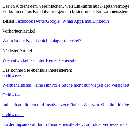
Der FSA dient dem Vereinfachen, weil Einkünfte aus Kapitalvermögen
Einkommen aus Kapitalvermögen am besten in der Einkommenssteuererk
Teilen
Facebook
Twitter
Google+
WhatsApp
Email
Linkedin
Vorheriger Artikel
Wann ist die Nachtschichtzulage steuerfrei?
Nächster Artikel
Wie entwickelt sich der Rentensteuersatz?
Das könnte Sie ebenfalls interessieren:
Geldwissen
Wertbehältnisse – eine sinnvolle Sache nicht nur wegen der Versiche
Geldwissen
Industrieauktionen und Insolvenzverkäufe – Win-win-Situation für V
Geldwissen
Forderungsankauf durch Finanzdienstleister: Liquidität verbessern da