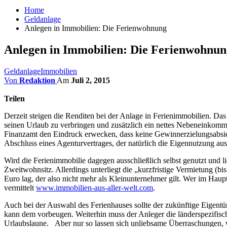
Home
Geldanlage
Anlegen in Immobilien: Die Ferienwohnung
Anlegen in Immobilien: Die Ferienwohnun
Geldanlage
Immobilien
Von
Redaktion
Am
Juli 2, 2015
Teilen
Derzeit steigen die Renditen bei der Anlage in Ferienimmobilien. Das 
seinen Urlaub zu verbringen und zusätzlich ein nettes Nebeneinkomm
Finanzamt den Eindruck erwecken, dass keine Gewinnerzielungsabsich
Abschluss eines Agenturvertrages, der natürlich die Eigennutzung a
Wird die Ferienimmobilie dagegen ausschließlich selbst genutzt und l
Zweitwohnsitz. Allerdings unterliegt die „kurzfristige Vermietung (
Euro lag, der also nicht mehr als Kleinunternehmer gilt. Wer im Haup
vermittelt
www.immobilien-aus-aller-welt.com
.
Auch bei der Auswahl des Ferienhauses sollte der zukünftige Eigentüm
kann dem vorbeugen. Weiterhin muss der Anleger die länderspezifi
Urlaubslaune. Aber nur so lassen sich unliebsame Überraschungen, w