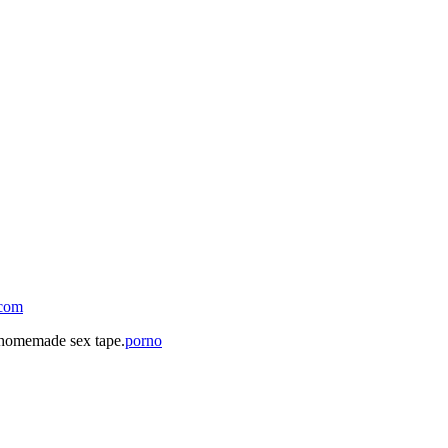
.com
 homemade sex tape.
porno