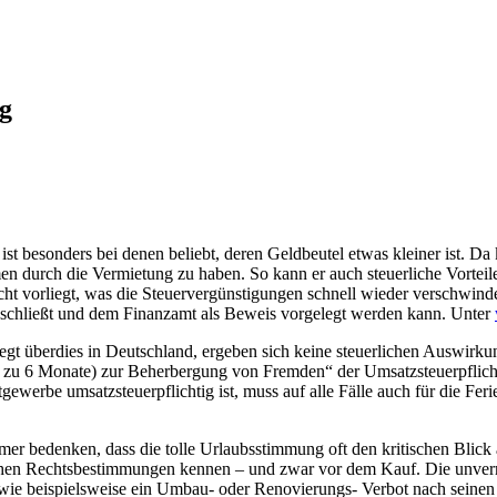
g
ist besonders bei denen beliebt, deren Geldbeutel etwas kleiner ist. D
en durch die Vermietung zu haben. So kann er auch steuerliche Vortei
t vorliegt, was die Steuervergünstigungen schnell wieder verschwinden
usschließt und dem Finanzamt als Beweis vorgelegt werden kann. Unter
iegt überdies in Deutschland, ergeben sich keine steuerlichen Auswirku
bis zu 6 Monate) zur Beherbergung von Fremden“ der Umsatzsteuerpflich
tgewerbe umsatzsteuerpflichtig ist, muss auf alle Fälle auch für die Fe
er bedenken, dass die tolle Urlaubsstimmung oft den kritischen Blick a
schen Rechtsbestimmungen kennen – und zwar vor dem Kauf. Die unver
ie beispielsweise ein Umbau- oder Renovierungs- Verbot nach seinen 