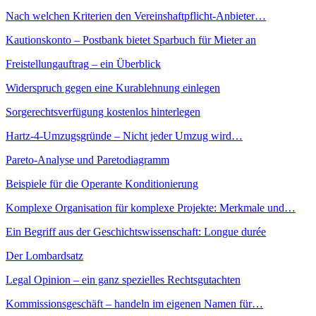
Nach welchen Kriterien den Vereinshaftpflicht-Anbieter…
Kautionskonto – Postbank bietet Sparbuch für Mieter an
Freistellungauftrag – ein Überblick
Widerspruch gegen eine Kurablehnung einlegen
Sorgerechtsverfügung kostenlos hinterlegen
Hartz-4-Umzugsgründe – Nicht jeder Umzug wird…
Pareto-Analyse und Paretodiagramm
Beispiele für die Operante Konditionierung
Komplexe Organisation für komplexe Projekte: Merkmale und…
Ein Begriff aus der Geschichtswissenschaft: Longue durée
Der Lombardsatz
Legal Opinion – ein ganz spezielles Rechtsgutachten
Kommissionsgeschäft – handeln im eigenen Namen für…