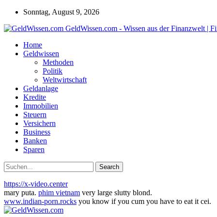
Sonntag, August 9, 2026
GeldWissen.com - Wissen aus der Finanzwelt | F
Home
Geldwissen
Methoden
Politik
Weltwirtschaft
Geldanlage
Kredite
Immobilien
Steuern
Versichern
Business
Banken
Sparen
https://x-video.center
mary puta.
phim vietnam
very large slutty blond.
www.indian-porn.rocks
you know if you cum you have to eat it cei.