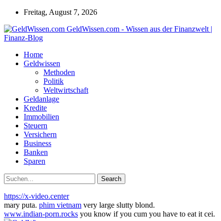
Freitag, August 7, 2026
GeldWissen.com - Wissen aus der Finanzwelt |
Finanz-Blog
Home
Geldwissen
Methoden
Politik
Weltwirtschaft
Geldanlage
Kredite
Immobilien
Steuern
Versichern
Business
Banken
Sparen
https://x-video.center
mary puta.
phim vietnam
very large slutty blond.
www.indian-porn.rocks
you know if you cum you have to eat it cei.