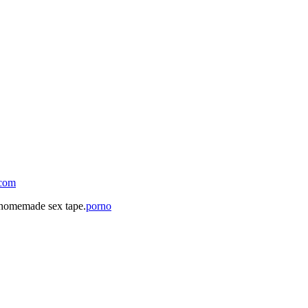
.com
 homemade sex tape.
porno