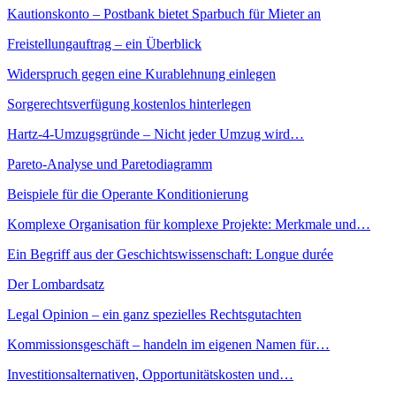
Kautionskonto – Postbank bietet Sparbuch für Mieter an
Freistellungauftrag – ein Überblick
Widerspruch gegen eine Kurablehnung einlegen
Sorgerechtsverfügung kostenlos hinterlegen
Hartz-4-Umzugsgründe – Nicht jeder Umzug wird…
Pareto-Analyse und Paretodiagramm
Beispiele für die Operante Konditionierung
Komplexe Organisation für komplexe Projekte: Merkmale und…
Ein Begriff aus der Geschichtswissenschaft: Longue durée
Der Lombardsatz
Legal Opinion – ein ganz spezielles Rechtsgutachten
Kommissionsgeschäft – handeln im eigenen Namen für…
Investitionsalternativen, Opportunitätskosten und…