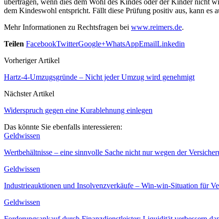
übertragen, wenn dies dem Wohl des Kindes oder der Kinder nicht wid
dem Kindeswohl entspricht. Fällt diese Prüfung positiv aus, kann es 
Mehr Informationen zu Rechtsfragen bei
www.reimers.de
.
Teilen
Facebook
Twitter
Google+
WhatsApp
Email
Linkedin
Vorheriger Artikel
Hartz-4-Umzugsgründe – Nicht jeder Umzug wird genehmigt
Nächster Artikel
Widerspruch gegen eine Kurablehnung einlegen
Das könnte Sie ebenfalls interessieren:
Geldwissen
Wertbehältnisse – eine sinnvolle Sache nicht nur wegen der Versiche
Geldwissen
Industrieauktionen und Insolvenzverkäufe – Win-win-Situation für V
Geldwissen
Forderungsankauf durch Finanzdienstleister: Liquidität verbessern da