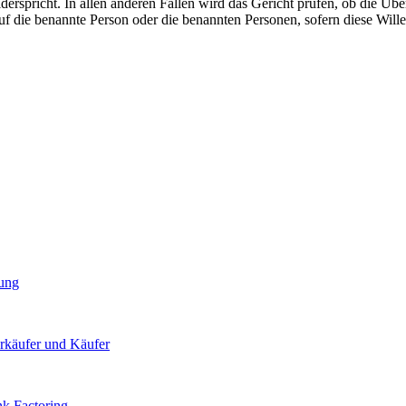
erspricht. In allen anderen Fällen wird das Gericht prüfen, ob die Übe
auf die benannte Person oder die benannten Personen, sofern diese Will
rung
erkäufer und Käufer
nk Factoring