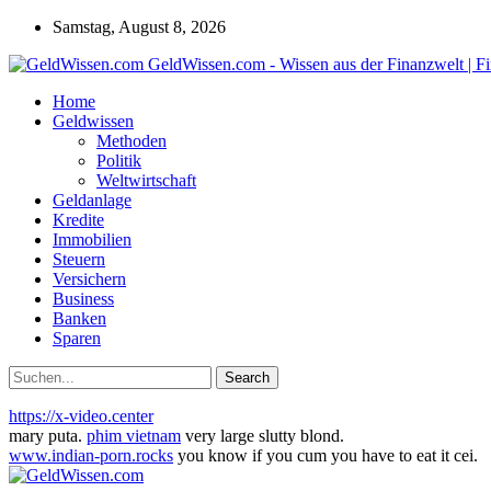
Samstag, August 8, 2026
GeldWissen.com - Wissen aus der Finanzwelt | F
Home
Geldwissen
Methoden
Politik
Weltwirtschaft
Geldanlage
Kredite
Immobilien
Steuern
Versichern
Business
Banken
Sparen
https://x-video.center
mary puta.
phim vietnam
very large slutty blond.
www.indian-porn.rocks
you know if you cum you have to eat it cei.