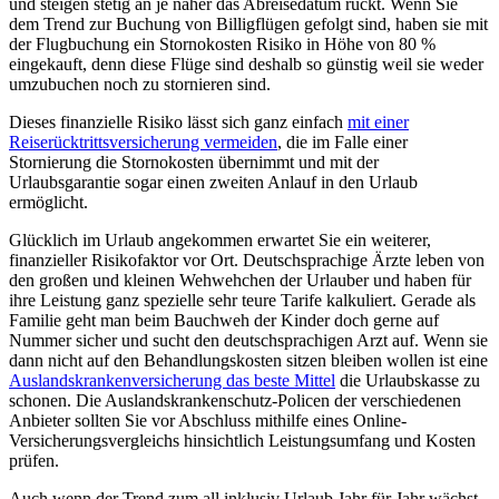
und steigen stetig an je näher das Abreisedatum rückt. Wenn Sie
dem Trend zur Buchung von Billigflügen gefolgt sind, haben sie mit
der Flugbuchung ein Stornokosten Risiko in Höhe von 80 %
eingekauft, denn diese Flüge sind deshalb so günstig weil sie weder
umzubuchen noch zu stornieren sind.
Dieses finanzielle Risiko lässt sich ganz einfach
mit einer
Reiserücktrittsversicherung vermeiden
, die im Falle einer
Stornierung die Stornokosten übernimmt und mit der
Urlaubsgarantie sogar einen zweiten Anlauf in den Urlaub
ermöglicht.
Glücklich im Urlaub angekommen erwartet Sie ein weiterer,
finanzieller Risikofaktor vor Ort. Deutschsprachige Ärzte leben von
den großen und kleinen Wehwehchen der Urlauber und haben für
ihre Leistung ganz spezielle sehr teure Tarife kalkuliert. Gerade als
Familie geht man beim Bauchweh der Kinder doch gerne auf
Nummer sicher und sucht den deutschsprachigen Arzt auf. Wenn sie
dann nicht auf den Behandlungskosten sitzen bleiben wollen ist eine
Auslandskrankenversicherung das beste Mittel
die Urlaubskasse zu
schonen. Die Auslandskrankenschutz-Policen der verschiedenen
Anbieter sollten Sie vor Abschluss mithilfe eines Online-
Versicherungsvergleichs hinsichtlich Leistungsumfang und Kosten
prüfen.
Auch wenn der Trend zum all inklusiv Urlaub Jahr für Jahr wächst,